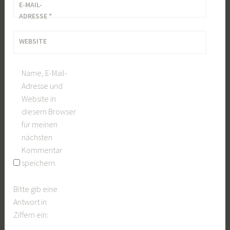
E-MAIL-
ADRESSE
*
WEBSITE
Name, E-Mail-
Adresse und
Website in
diesem Browser
für meinen
nächsten
Kommentar
speichern.
Bitte gib eine
Antwort in
Ziffern ein: