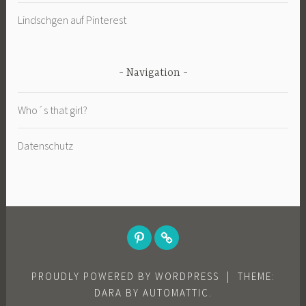
Lindschgen auf Pinterest
Navigation
Who´s that girl?
Datenschutz
PINTEREST
EYEEM
PROUDLY POWERED BY WORDPRESS
|
THEME:
DARA BY
AUTOMATTIC
.