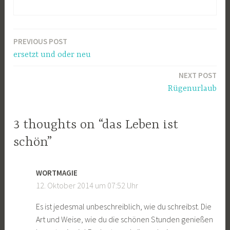
PREVIOUS POST
Beitragsnavigation
ersetzt und oder neu
NEXT POST
Rügenurlaub
3 thoughts on “das Leben ist
schön”
WORTMAGIE
12. Oktober 2014 um 07:52 Uhr
Es ist jedesmal unbeschreiblich, wie du schreibst. Die
Art und Weise, wie du die schönen Stunden genießen