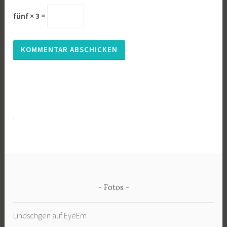
fünf × 3 =
.
Fotos
Lindschgen auf EyeEm