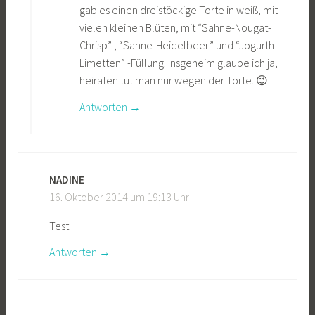
gab es einen dreistöckige Torte in weiß, mit
vielen kleinen Blüten, mit “Sahne-Nougat-
Chrisp” , “Sahne-Heidelbeer” und “Jogurth-
Limetten” -Füllung. Insgeheim glaube ich ja,
heiraten tut man nur wegen der Torte. 😉
Antworten
NADINE
16. Oktober 2014 um 19:13 Uhr
Test
Antworten