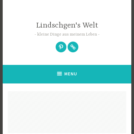
Skip
to
content
Lindschgen's Welt
kleine Dinge aus meinem Leben
Pinterest
EyeEm
MENU