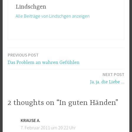
Lindschgen
Alle Beiträge von Lindschgen anzeigen
PREVIOUS POST
Beitragsnavigation
Das Problem an wahren Gefühlen
NEXT POST
Ja, ja, die Liebe …
2 thoughts on “In guten Händen”
KRAUSE A.
7. Februar 2011 um 20:22 Uhr