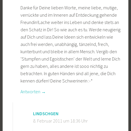
Danke für Deine lieben Worte, meine liebe, mutige,
verrückte und im Inneren auf Entdeckung gehende
Freundin!Lache weiter ins Leben und denke stets an
den Schatz in Dir! So wie auch es tu. Werde neugierig
auf Dich und lass Deine Ideen sich entwickeln wie
auch frei werden, unabhängig, tänzelnd, frech,
kunterbunt und bleibe in allem Mensch. Vergib den
‘Stumpfen und Egoistischen’ der Welt und lerne Dich
gern zu haben, alles andere ist sooo nichtig zu
betrachten. In guten Händen sind all jene, die Dich
kennen dürfen! Deine Schwerinerin :-*
Antworten
LINDSCHGEN
8. Februar 2011 um 18:36 Uhr