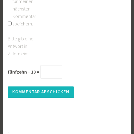
für meinen
nächsten
Kommentar
speichern.
Bitte gib eine
Antwort in
Ziffern ein:
fünfzehn − 13 =
.