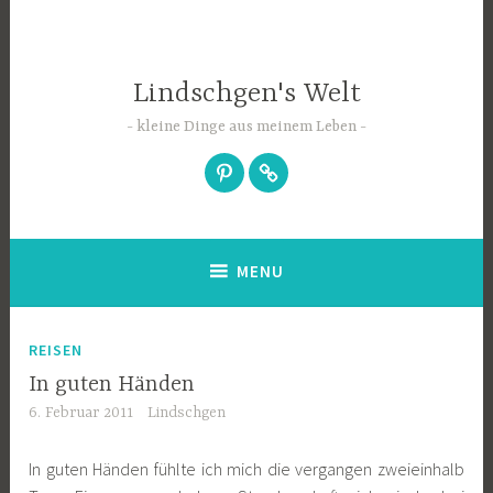
Skip
to
content
Lindschgen's Welt
kleine Dinge aus meinem Leben
Pinterest
EyeEm
MENU
REISEN
In guten Händen
6. Februar 2011
Lindschgen
In guten Händen fühlte ich mich die vergangen zweieinhalb